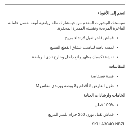
انضم إلى الأقوياء
سيمنحك التيشيرت المقدم من جيمشارك طلة رياضية أنيقة بفضل خاماته
الفاخرة المريحة ونقشته المميزة المحفزة.
قماش فاخر ثقيل لارتداء مريح
لمسة باهتة ليناسب عشاق القطع الفينتج
نقشة تكسبك مظهر رائع داخل وخارج نادي الرياضة
المقاسات
قصة فضفاضة
طول العارض 5 أقدام و8 بوصة ويرتدي مقاس M
الخامات وارشادات العناية
100% قطن
قماش ثقيل بوزن 260 جرام للمتر المربع
SKU: A3C4O-NBZL