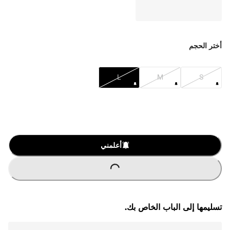
أختر الحجم
L
M
S
O
A
D
I
N
G
.
.
L
.
أعلمني
تسليمها إلى الباب الخاص بك.