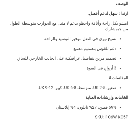
الوصف
ارتداء سهل لدعم أفضل.
امشو بكل راحة وأناقة واحظو بدعم لا مثيل مع الجوارب متوسطة الطول
من جيمشارك.
نسيج تيري في النعل لتوفير التوسيد والراحة
دعم للقوس بتصميم مضلع
تصميم مزين بتفاصيل غرافيكية على الجانب الخارجي للساق
3 أزواج في العبوة
المقاسات&
صغير: UK 2-5. متوسط: UK 6-8. كبير: UK 9-12.
الخامات وإرشادات العناية
69% قطن، 27% نايلون، 4% إيلاستان
SKU: I1C6W-KC5P