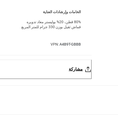
الخامات وإرشادات العناية
80% قطن، 20% بوليستر معاد تدويره
قماش ثقيل بوزن 330 جرام للمتر المربع
VPN:
A4B9T-GBBB
مشاركة