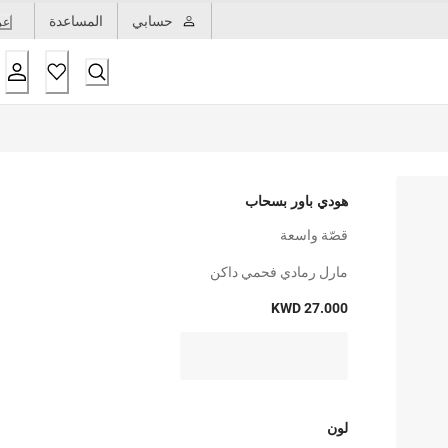
حسابي
المساعدة
عر
هودي باور بسحاب
قصّة واسعة
مارل رمادي فحمي داكن
KWD 27.000
لون