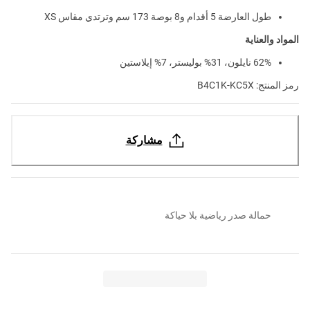
طول العارضة 5 أقدام و8 بوصة 173 سم وترتدي مقاس XS
المواد والعناية
62% نايلون، 31% بوليستر، 7% إيلاستين
رمز المنتج: B4C1K-KC5X
مشاركة
حمالة صدر رياضية بلا حياكة