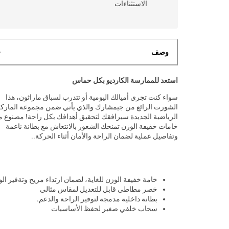
الاستثناءات
وصف
استعد للممارسة الكارديو بكل حماس
سواء كنت تجري أميالك اليومية أو تتدرب لسباق ماراثون، هذا
الشورت الرائع من جيمشارك والذي يأتي ضمن مجموعة المارك
الرياضية الجديدة سيرافقك لتحقيق أهدافك بكل راحة! مصنوع 
خامات خفيفة الوزن تمنحك الشعور بالانتعاش مع بطانة ناعمة
وتفاصيل عملية لضمان الراحة والأمان أثناء الحركة..
خامة خفيفة الوزن للغاية، لضمان ارتداء مريح وتةفير ال
خصر مطاطي قابل للتعديل لمقاس مثالي
بطانة داخلية مدمجة لتوفير الراحة والدعم.
سحاب خلفي صغير لحفظ الأساسيات