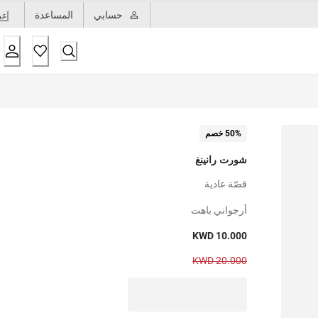
حسابي
المساعدة
عر
50% خصم
شورت رانينغ
قصّة عادية
أرجواني باهت
KWD 10.000
KWD 20.000