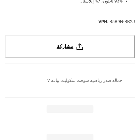
93% نايلون، 7% إيلاستان
VPN:
B5B9N-BB2J
مشاركة
حمالة صدر رياضية سوفت سكولبت بياقة V