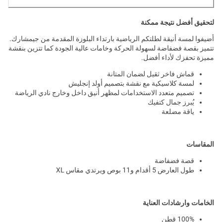
لتحقيق أفضل نتيجة ممكنة
أضيفوا لمسة أنيقة لطلتكم الرياضية بارتداء البلوزة المقدمة من جيمشارك.
تتميز بقصة فضفاضة لسهولة الحركة وخامات عالية الجودة كما تتزين بنقشة
مميزة تحفزك لأداء أفضل.
قماش فاخر ثقيل لضمان المتانة
لمسة كلاسيكية مع نقشة بتصميم أولد إنجليش
تصميم متعدد الاستخدامات لمظهر أنيق داخل وخارج نادي الرياضة
يُبرز جمال كتفيك
ياقة مضلعة
المقاسات
قصة فضفاضة
طول العارض 5 أقدام و11 بوص ويرتدي مقاس XL
الخامات وارشادات العناية
100% قطن