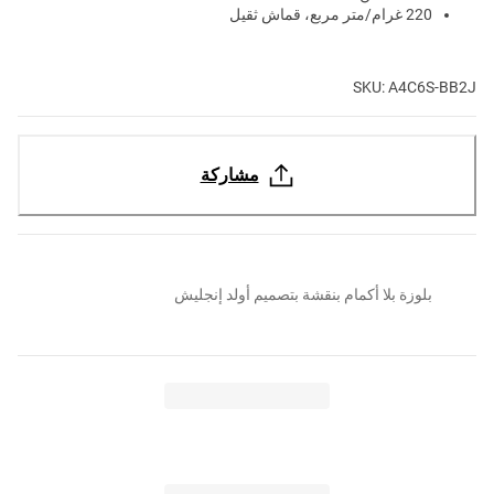
220 غرام/متر مربع، قماش ثقيل
SKU: A4C6S-BB2J
مشاركة
بلوزة بلا أكمام بنقشة بتصميم أولد إنجليش