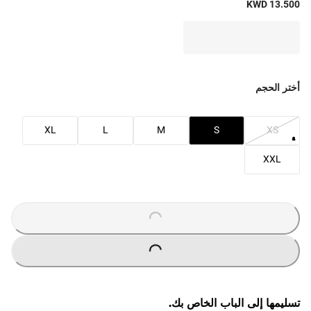
KWD 13.500
أختر الحجم
XL
L
M
S
XS
XXL
O
A
D
I
N
G
.
.
L
.
O
A
D
I
N
G
.
.
L
.
تسليمها إلى الباب الخاص بك.