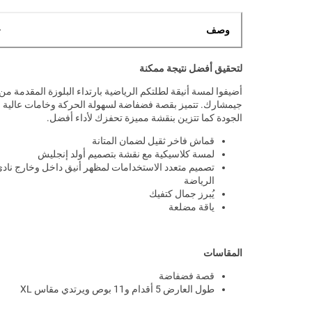
وصف
لتحقيق أفضل نتيجة ممكنة
أضيفوا لمسة أنيقة لطلتكم الرياضية بارتداء البلوزة المقدمة من
جيمشارك. تتميز بقصة فضفاضة لسهولة الحركة وخامات عالية
الجودة كما تتزين بنقشة مميزة تحفزك لأداء أفضل.
قماش فاخر ثقيل لضمان المتانة
لمسة كلاسيكية مع نقشة بتصميم أولد إنجليش
تصميم متعدد الاستخدامات لمظهر أنيق داخل وخارج ناد
الرياضة
يُبرز جمال كتفيك
ياقة مضلعة
المقاسات
قصة فضفاضة
طول العارض 5 أقدام و11 بوص ويرتدي مقاس XL