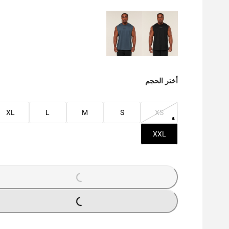
أختر الحجم
XL
L
M
S
XS
XXL
LOADING...
LOADING...