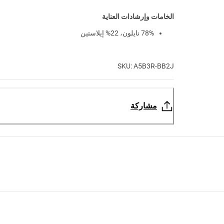
الخامات وإرشادات العناية
78% نايلون، 22% إيلاستين
SKU: A5B3R-BB2J
مشاركة