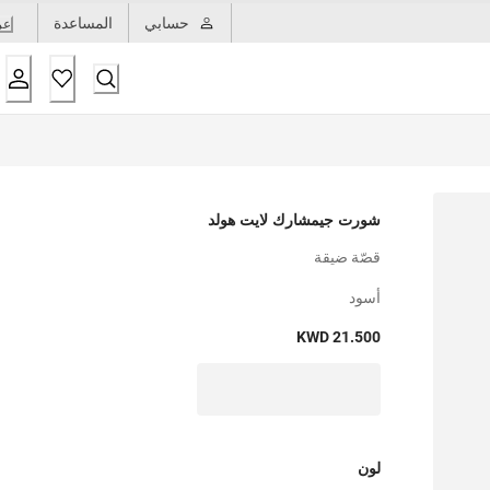
حسابي
المساعدة
عر
شورت جيمشارك لايت هولد
قصّة ضيقة
أسود
KWD 21.500
لون