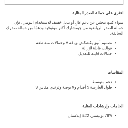
اعثري على حمالة الصدر المثالية
سواء كنتِ تبحثين عن دعم عالٍ أو بديل خفيف للاستخدام اليومي، فإن
حمالة الصدر الرياضية من جيمشارك أكثر موثوقية ودعمًا من حمالة صدركِ
السابقة.
تصميم أنيق بكشكش وياقة V وحمالات متقاطعة
قوالب قابلة للإزالة
حمالات قابلة للتعديل
المقاسات
دعم متوسط
طول العارضة 5 أقدام و9 بوصة وترتدي مقاس S
الخامات وإرشادات العناية
78% بوليستر، 22% إيلاستان