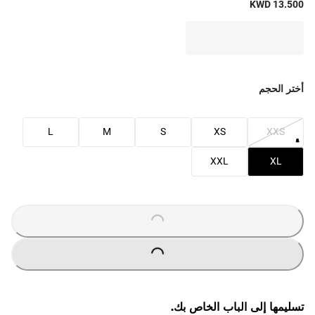
KWD 13.500
أختر الحجم
L
M
S
XS
XXS
XXL
XL
O
A
D
I
N
G
.
.
L
.
O
A
D
I
N
G
.
.
L
.
تسليمها إلى الباب الخاص بك.