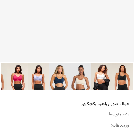
حمالة صدر رياضية بكشكش
دعم متوسط
وردي هادئ