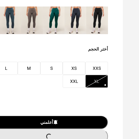
أختر الحجم
L
M
S
XS
XXS
XXL
XL
أعلمني
O
A
D
I
N
G
L
...