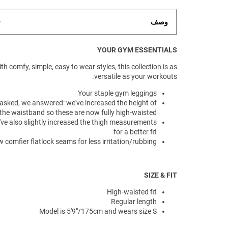
وصف
YOUR GYM ESSENTIALS
th comfy, simple, easy to wear styles, this collection is as
versatile as your workouts.
Your staple gym leggings
asked, we answered: we've increased the height of
the waistband so these are now fully high-waisted
ve also slightly increased the thigh measurements
for a better fit
 comfier flatlock seams for less irritation/rubbing
SIZE & FIT
High-waisted fit
Regular length
Model is 5'9"/175cm and wears size S