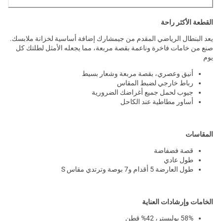
القطعة الأكثر راحة
يعد البنطال الرياضي المقدم من جيمشارك إضافة أساسية لخزانة ملابسك.
صنع من خامات فاخرة وناعمة بقصة مربعة، مما يجعله الأمثل لطلتك كل
يوم
أنيق وعصري، بقصة مربعة وشعار بسيط
رباط خارجي لضبط المقاس
جيوب لحمل جميع أغراضك الضرورية
أساور مطاطية عند الكاحل
المقاسات
قصة فضفاضة
طول عادي
طول العارضة 5 أقدام و7 بوصة وترتدي مقاس S
الخامات وإرشادات العناية
58% بوليستر، 42% قطن