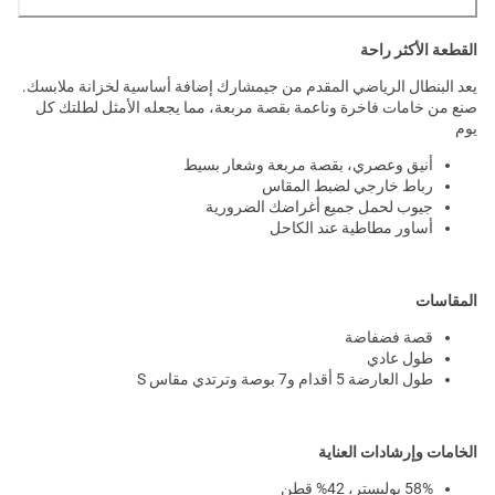
القطعة الأكثر راحة
يعد البنطال الرياضي المقدم من جيمشارك إضافة أساسية لخزانة ملابسك.
صنع من خامات فاخرة وناعمة بقصة مربعة، مما يجعله الأمثل لطلتك كل
يوم
أنيق وعصري، بقصة مربعة وشعار بسيط
رباط خارجي لضبط المقاس
جيوب لحمل جميع أغراضك الضرورية
أساور مطاطية عند الكاحل
المقاسات
قصة فضفاضة
طول عادي
طول العارضة 5 أقدام و7 بوصة وترتدي مقاس S
الخامات وإرشادات العناية
58% بوليستر، 42% قطن