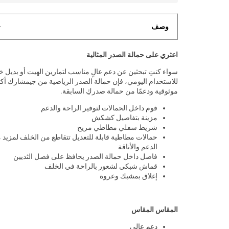
وصف
اعثري على حمالة الصدر المثالية
سواء كنتِ تبحثين عن دعم عالٍ مناسب لتمارين الهيت أو بديل 
للاستخدام اليومي، فإن حمالة الصدر الرياضية من جيمشارك أكث
موثوقية ودعمًا من حمالة صدركِ السابقة.
فوم داخل الحمالات لتوفير الراحة والدعم
مزينة بتفاصيل كشكش
شريط سفلي مطاطي مريح
حمالات مطاطية قابلة للتعديل تتقاطع من الخلف لمزيد 
الدعم والأناقة
فاصل داخل حمالة الصدر يحافظ على فصل الثديين
قماش شبكي لشعور بالراحة في الخلف
إغلاق بمشبك وعروة
المقاس المقاس
دعم عالي