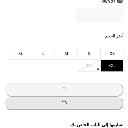
KWD 22.500
أختر الحجم
XL
L
M
S
XS
3XL
XXL
O
A
D
IN
G
L
...
O
A
D
IN
G
L
...
تسليمها إلى الباب الخاص بك.