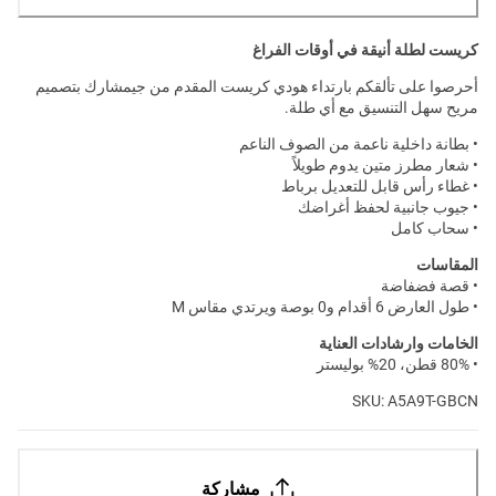
كريست لطلة أنيقة في أوقات الفراغ
أحرصوا على تألقكم بارتداء هودي كريست المقدم من جيمشارك بتصميم
مريح سهل التنسيق مع أي طلة.
• بطانة داخلية ناعمة من الصوف الناعم
• شعار مطرز متين يدوم طويلاً
• غطاء رأس قابل للتعديل برباط
• جيوب جانبية لحفظ أغراضك
• سحاب كامل
المقاسات
• قصة فضفاضة
• طول العارض 6 أقدام و0 بوصة ويرتدي مقاس M
الخامات وارشادات العناية
• 80% قطن، 20% بوليستر
SKU: A5A9T-GBCN
مشاركة