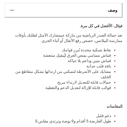
وصف
فيتال. الأفضل في كل مرة.
تعد حمالة الصدر الرياضية من ماركة جيمشارك الأمثل لطلتك بأوقات
ممارسة البيلاتس، حصص رفع الأثقال أو أثناء الجري.
نقاط شبكية محددة تُبرز قوامك
قماش مسامي يمتص العرق ليُبقيكِ منتعشة
قماش متين وداعم بلا حياكة
ياقة قلب جذابة
مشابك على الأشرطة لتتمكني من ارتدائها بشكل متقاطع من
الخلف
حمالات قابلة للتعديل لارتداء مريح
قوالب قابلة للإزالة لتعديل الدعم والتغطية
المقاسات
دعم قليل
طول العارضة 5 أقدام و9 بوصة وترتدي مقاس S