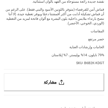
نقشة جديدة رائعة مستوحاة من الفهد بألوان استثنائية.
قماش آمن للقرفصاء (متوفر باللونين الأسود والبني فقط). على الرغم من
أن قماش تشكيلة أدابت من أكثر أقمشتنا دعمًا ويوفر تغطية جيدة، إلا أننا
ننصح بارتداء ملابس داخلية بلون البشرة مع ألوان فاتحة لمزيد من التغطية
(الوردي، الخوخي، الأخضر).
المقاسات
خصر مرتفع
الخامات وإرشادات العناية
79% نايلون، 14% بوليستر، 7% إيلاستان
SKU- B6B2K-KDGT
مشاركة