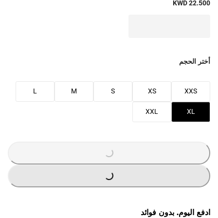
KWD 22.500
أختر الحجم
L
M
S
XS
XXS
XXL
XL
G
.
G
.
L
O
A
D
I
N
.
.
L
O
A
D
I
N
.
.
ادفع اليوم. بدون فوائد