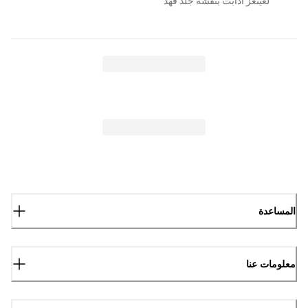
لغينغز أدابت بنقشة جلد فهد
المساعدة
معلومات عنا