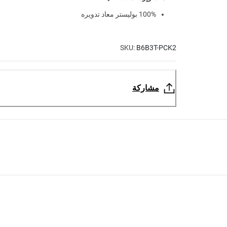
100% بوليستر معاد تدويره
SKU:
B6B3T-PCK2
مشاركة