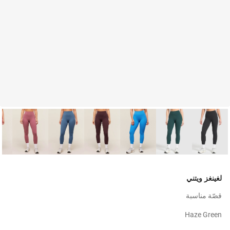
لغينغز ويتني
قصّة مناسبة
Haze Green