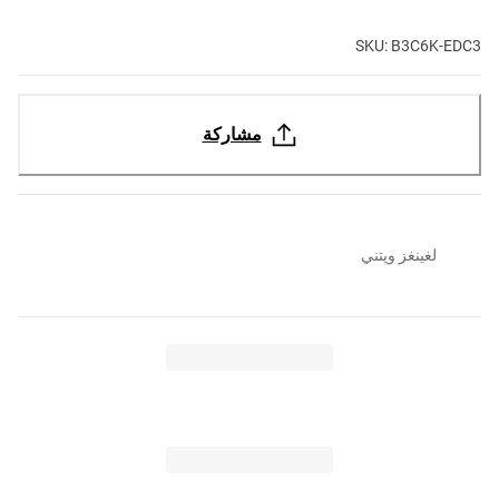
SKU: B3C6K-EDC3
مشاركة
لغينغز ويتني