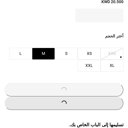
KWD 20.500
أختر الحجم
L
M
S
XS
XXS
XXL
XL
O
A
D
IN
G
L
...
O
A
D
IN
G
L
...
تسليمها إلى الباب الخاص بك.