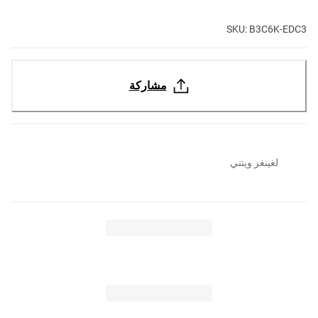
SKU: B3C6K-EDC3
مشاركة
لغينغز ويتني