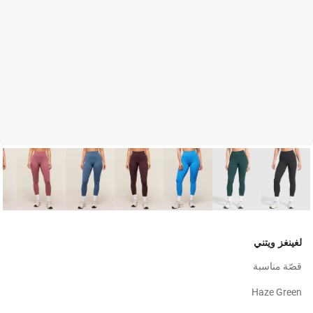
لغينغز ويتني
قصّة مناسبة
Haze Green