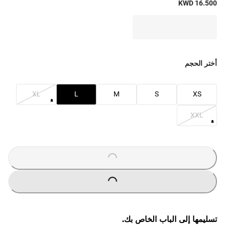
KWD 16.500
أختر الحجم
XL
L
M
S
XS
XXL
O
A
D
I
N
G
.
.
L
.
O
A
D
I
N
G
.
.
L
.
تسليمها إلى الباب الخاص بك.