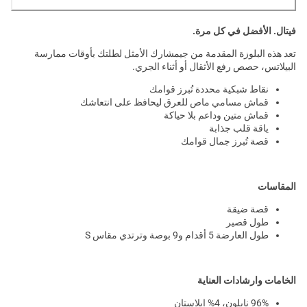
فيتال. الأفضل في كل مرة.
تعد هذه البلوزة المقدمة من جيمشارك الأمثل لطلتك بأوقات ممارسة
البيلاتس، حصص رفع الأثقال أو أثناء الجري.
نقاط شبكية محددة تُبرز قوامك
قماش مسامي ماص للعرق ليحافظ على انتعاشك
قماش متين وداعم بلا حياكة
ياقة قلب جذابة
قصة تُبرز جمال قوامك
المقاسات
قصة ضيقة
طول قصير
طول العارضة 5 أقدام و9 بوصة وترتدي مقاس S
الخامات وارشادات العناية
96% نايلون، 4% إيلاستان