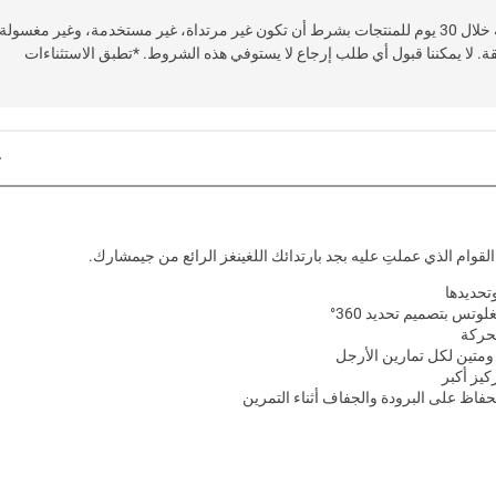
خدمة إرجاع سهلة وسريعة خلال 30 يوم للمنتجات بشرط أن تكون غير مرتداة، غير مستخدمة، وغير مغسولة
قة. لا يمكننا قبول أي طلب إرجاع لا يستوفي هذه الشروط. *تطبق الاستثناءات
القوام الذي عملتِ عليه بجد بارتدائك اللغينغز الرائع من جيمشارك.
تحديدها
تس بتصميم تحديد 360°
لحركة
متين لكل تمارين الأرجل
كيز أكبر
ظ على البرودة والجفاف أثناء التمرين