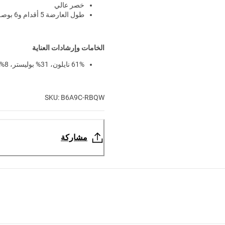
خصر عالي
طول العارضة 5 أقدام و6 بوصة وترتدي مقاس M
الخامات وإرشادات العناية
61% نايلون، 31% بوليستر، 8% إيلاستان
SKU: B6A9C-RBQW
مشاركة