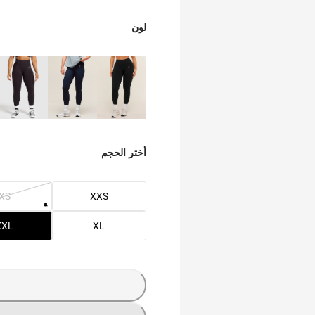
لون
أختر الحجم
XS
XXS
XXL
XL