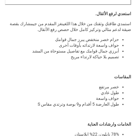
استعدي لرفع الأثقال.
استمدي طاقتكِ وثقتك من خلال هذا اللغينغز المقدم من جيمشارك بقصة
ضيقة لدعم مثالي وتركيز كامل خلال حصص رفع الأثقال.
حزام خصر منخفض يبرز جمال قوامكِ
حواف واسعة لارتدائه بأوقات أخرى
أبرزي جمال قوامك مع تفاصيل مستوحاة من المشد
تصميم بلا حياكة لارتداء مريح
المقاسات
خصر مرتفع
طول عادي
حواف واسعة
طول العارضة 5 أقدام و9 بوصة وترتدي مقاس S
الخامات وارشادات العناية
78% نايلون، 22% إيلاستان