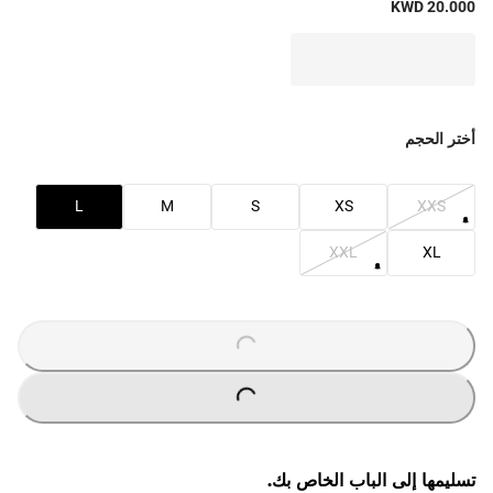
KWD 20.000
أختر الحجم
L
M
S
XS
XXS
XXL
XL
O
A
D
I
N
G
.
.
L
.
O
A
D
I
N
G
.
.
L
.
تسليمها إلى الباب الخاص بك.