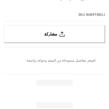
SKU: B6B9T-BB2J
مشاركة
لغينغز بتفاصيل مستوحاة من المشد وحواف واسعة