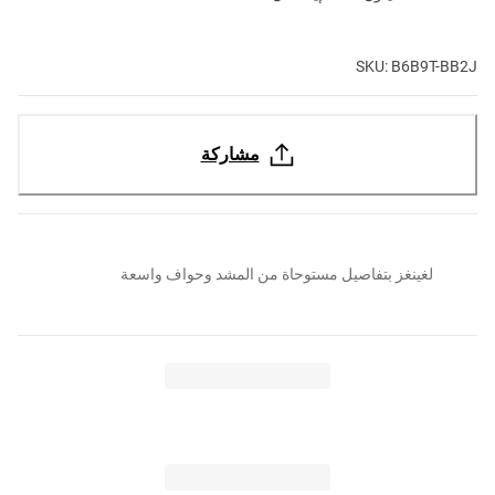
SKU: B6B9T-BB2J
مشاركة
لغينغز بتفاصيل مستوحاة من المشد وحواف واسعة