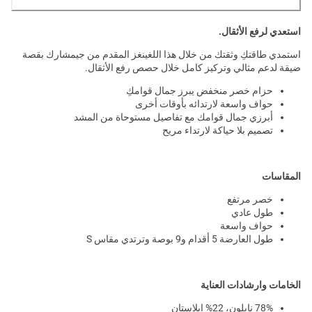
استعدي لرفع الأثقال.
استمدي طاقتكِ وثقتك من خلال هذا اللغينغز المقدم من جيمشارك بقصة
ضيقة لدعم مثالي وتركيز كامل خلال حصص رفع الأثقال.
حزام خصر منخفض يبرز جمال قوامكِ
حواف واسعة لارتدائه بأوقات أخرى
أبرزي جمال قوامك مع تفاصيل مستوحاة من المشد
تصميم بلا حياكة لارتداء مريح
المقاسات
خصر مرتفع
طول عادي
حواف واسعة
طول العارضة 5 أقدام و9 بوصة وترتدي مقاس S
الخامات وارشادات العناية
78% نايلون، 22% إيلاستان