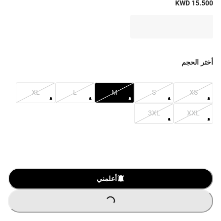
KWD 15.500
أختر الحجم
XL
L
M
S
XS
3XL
XXL
أعلمني
LOADING
...