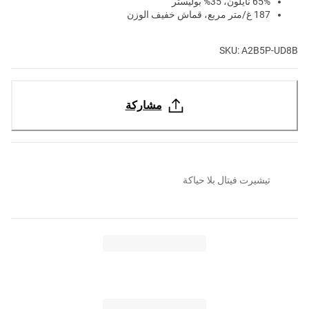
65% نايلون، 35% بوليستر
187 غ/متر مربع، قماش خفيف الوزن
SKU: A2B5P-UD8B
مشاركة
تيشيرت فيتال بلا حياكة