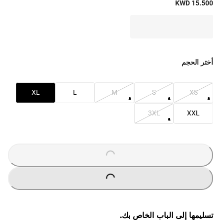
KWD 15.500
أختر الحجم
XL
L
M
S
XS
3XL
XXL
O
A
D
I
N
G
.
.
L
.
O
A
D
I
N
G
.
.
L
.
تسليمها إلى الباب الخاص بك.