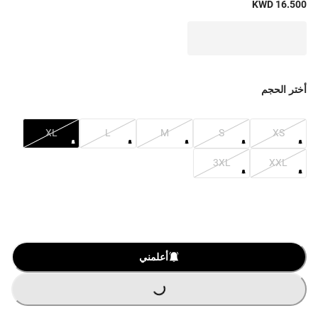
KWD 16.500
أختر الحجم
XL
L
M
S
XS
3XL
XXL
أعلمني
G
.