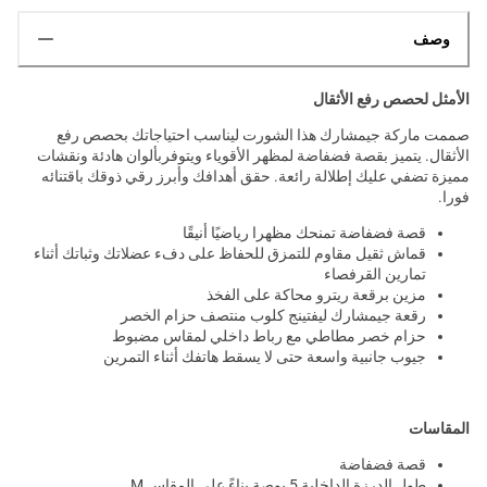
وصف
الأمثل لحصص رفع الأثقال
صممت ماركة جيمشارك هذا الشورت ليناسب احتياجاتك بحصص رفع
الأثقال. يتميز بقصة فضفاضة لمظهر الأقوياء ويتوفربألوان هادئة ونقشات
مميزة تضفي عليك إطلالة رائعة. حقق أهدافك وأبرز رقي ذوقك باقتنائه
فورا.
قصة فضفاضة تمنحك مظهرا رياضيًا أنيقًا
قماش ثقيل مقاوم للتمزق للحفاظ على دفء عضلاتك وثباتك أثناء
تمارين القرفصاء
مزين برقعة ريترو محاكة على الفخذ
رقعة جيمشارك ليفتينج كلوب منتصف حزام الخصر
حزام خصر مطاطي مع رباط داخلي لمقاس مضبوط
جيوب جانبية واسعة حتى لا يسقط هاتفك أثناء التمرين
المقاسات
قصة فضفاضة
طول الدرزة الداخلية 5 بوصة بناءً على المقاس M