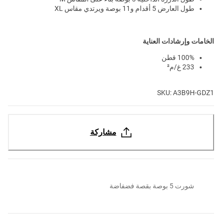
طول العارض 5 أقدام و11 بوصة ويرتدي مقاس XL
الخامات وإرشادات العناية
100% قطن
233 غ/م²
SKU: A3B9H-GDZ1
مشاركة
شورت 5 بوصة بقصة فضفاضة