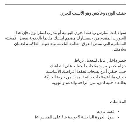
خفيف الوزن وعاكس وهو الأنسب للجري
سواء كنت تمارس رياضة الجري اليومية أو تتدرب للماراثون، فإن هذا
الشورت المقدم من جيمشارك مصمم ليبقيك مفعما بالحيوية بفضل أقمشته
المسامية التي تمتص العرق، بطانته الناعمة وتفاصيلها العاكسة لضمان
سلامتك.
خصر داخلي قابل للتعديل برباط
حزام خصر مزود بفتحات للحفاظ على انتعاشك
جيب خلفي آمن بسحاب لحفظ أغراضك الأساسية
حواف مائلة وفتحات جانبية لمزيد من حرية الحركة
بطانة داخلية لمزيد من الراحة والدعم والتهوية
المقاسات
قصة عادية
طول الدرزة الداخلية 5 بوصة بناءً على المقاس M