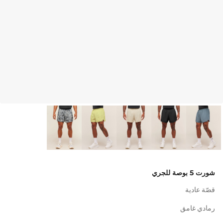
شورت 5 بوصة للجري
قصّة عادية
رمادي غامق