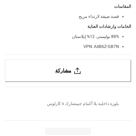
المقاسات
قصة ضيقة لارتداء مريح
الخامات وارشادات العناية
88% بوليستر، 12% إيلاستان
VPN: A4B6Z-GB7N
مشاركة
بلوزة داخلية بلا أكمام جيمشارك x كارلوس