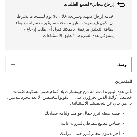
إرجاع مجاني* لجميع الطلبيات
خدمة إرجاع سهلة وسريعة خلال 30 يوم للمنتجات بشرط
أن تكون غير مرتداة، غير مستخدمة، وغير مغسولة مع بقاء
بطاقة التعليق مرفقة. لا يمكننا قبول أي طلب إرجاع لا
يستوفي هذه الشروط. *تطبق الاستثناءات
وصف
للمتميزين
تأتي هذه البلوزة المقدمة من جيمشارك بلا أكمام ضمن تشكيلة صُممت
خصيصاً لأولئك الذين يجرؤون على أن يكونوا مختلفين. لا تعد مجرد ملابس،
بل هي بيان عن شخصيتك الاستثنائية.
قصة ضيقة تُبرز جمال قوامك ولياقة عضلاتك
قماش مضلع مطاطي لمرونة عالية
أجزاء بلون مغاير تُبرز جمال قوامك