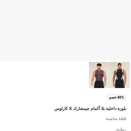
40% خصم
بلوزة داخلية بلا أكمام جيمشارك X كارلوس
قصّة مناسبة
رمادي