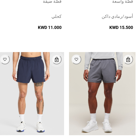
قصّة واسعة
قصّة ضيقة
أسود/رمادي داكن
كحلي
KWD 11.000
KWD 15.500