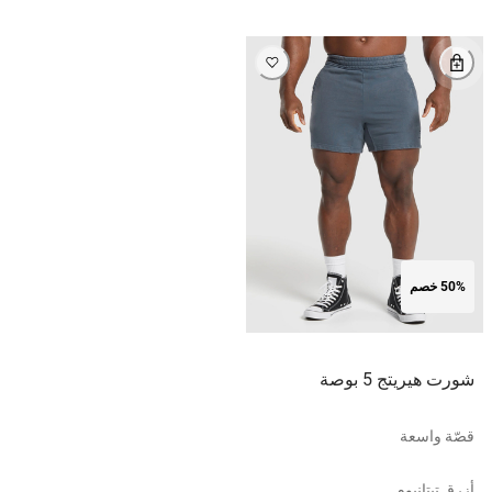
50% خصم
شورت هيريتج 5 بوصة
قصّة واسعة
أزرق تيتانيوم