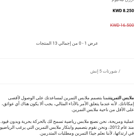
KWD 8.250
KWD 16.500
عرض 1 - 0 من إجمالي 13 المنتجات
/
شورتات 5 إنش
ملابس التمرين
قمنا بتصمم ملابس التمرين لمساعدتك على الوصول لأقصى
إمكاناتك. لأنه عندما يتعلق الأمر بالأداء المثالي، يجب ألا يكون هناك أي عوائق،
على الأقل من ناحية ملابس التمرين.
عملية ومريحة، نحن نصنع ملابس رياضية تسمح لك بالحركة بحرية وبدون قيود.
منذ عام 2012، ونحن نقوم بتصميم وابتكار ملابس التمرين التي يرغب الرياضيو
في ارتدائها، لأننا نعلم جيدًا التمرين ومطلبات المتدربين.