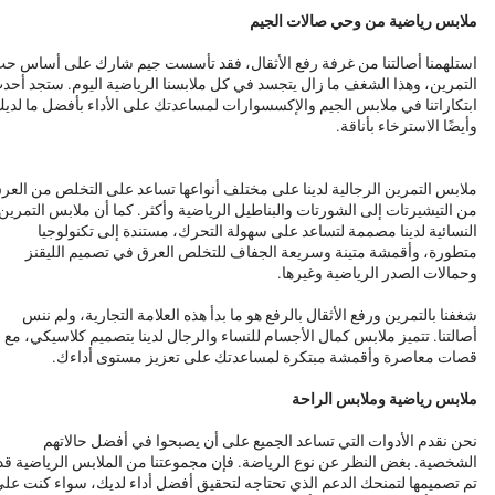
ملابس رياضية من وحي صالات الجيم
استلهمنا أصالتنا من غرفة رفع الأثقال، فقد تأسست جيم شارك على أساس ح
التمرين، وهذا الشغف ما زال يتجسد في كل ملابسنا الرياضية اليوم. ستجد أحد
ابتكاراتنا في ملابس الجيم والإكسسوارات لمساعدتك على الأداء بأفضل ما لدي
وأيضًا الاسترخاء بأناقة.
ملابس التمرين الرجالية لدينا على مختلف أنواعها تساعد على التخلص من العر
من التيشيرتات إلى الشورتات والبناطيل الرياضية وأكثر. كما أن ملابس التمرين
النسائية لدينا مصممة لتساعد على سهولة التحرك، مستندة إلى تكنولوجيا
متطورة، وأقمشة متينة وسريعة الجفاف للتخلص العرق في تصميم الليقنز
وحمالات الصدر الرياضية وغيرها.
شغفنا بالتمرين ورفع الأثقال بالرفع هو ما بدأ هذه العلامة التجارية، ولم ننس
أصالتنا. تتميز ملابس كمال الأجسام للنساء والرجال لدينا بتصميم كلاسيكي، مع
قصات معاصرة وأقمشة مبتكرة لمساعدتك على تعزيز مستوى أداءك.
ملابس رياضية وملابس الراحة
نحن نقدم الأدوات التي تساعد الجميع على أن يصبحوا في أفضل حالاتهم
الشخصية. بغض النظر عن نوع الرياضة. فإن مجموعتنا من الملابس الرياضية قد
تم تصميمها لتمنحك الدعم الذي تحتاجه لتحقيق أفضل أداء لديك، سواء كنت عل