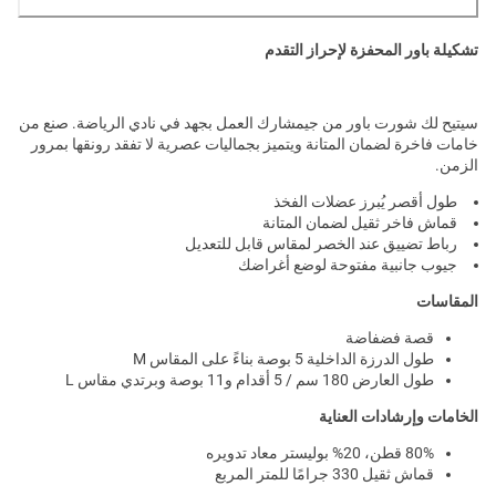
تشكيلة باور المحفزة لإحراز التقدم
سيتيح لك شورت باور من جيمشارك العمل بجهد في نادي الرياضة. صنع من
خامات فاخرة لضمان المتانة ويتميز بجماليات عصرية لا تفقد رونقها بمرور
الزمن.
طول أقصر يُبرز عضلات الفخذ
قماش فاخر ثقيل لضمان المتانة
رباط تضييق عند الخصر لمقاس قابل للتعديل
جيوب جانبية مفتوحة لوضع أغراضك
المقاسات
قصة فضفاضة
طول الدرزة الداخلية 5 بوصة بناءً على المقاس M
طول العارض 180 سم / 5 أقدام و11 بوصة وبرتدي مقاس L
الخامات وإرشادات العناية
80% قطن، 20% بوليستر معاد تدويره
قماش ثقيل 330 جرامًا للمتر المربع