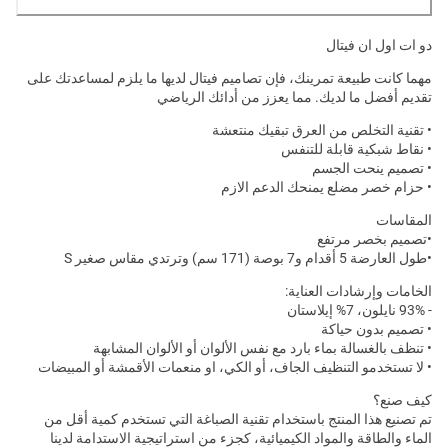
دو ات اول ان فيتال
مهما كانت طبيعة تمرينك، فإن تصاميم فيتال لديها ما يلزم لمساعدتك على
تقديم أفضل ما لديك. مما يعزز من أدائك الرياضي
• تقنية التخلص من العرق تبقيك منتعشة
• نقاط شبكية قابلة للتنفس
• تصميم ينحت الجسم
• حزام خصر مضلع يمنحك الدعم الازم
المقاسات
•تصميم بخصر مرتفع
•طول العارضة 5 أقدام و7 بوصة (171 سم) وترتدي مقاس صغير S
الخامات وإرشادات العناية:
- 93% نايلون، 7% إيلاستان
• تصميم بدون حياكة
• تنظف بالغسالة بماء بارد مع نفس الألوان أو الألوان المشابهة
• لا تستخدمو التنظيف الجاف، أو الكي، او منعمات الأقمشة أو المبيضات
كيف صنع؟
تم تصنيع هذا المنتج باستخدام تقنية الصباغة التي تستخدم كمية أقل من
الماء والطاقة والمواد الكيميائية، كجزء من استراتيجية الاستدامة لدينا