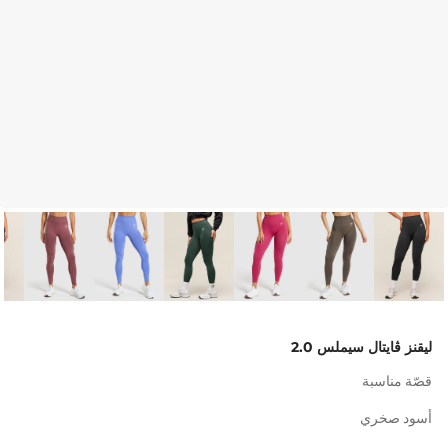
ليقنز ڤايتال سيملس 2.0
قصّة مناسبة
أسود صخري