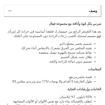
وصف
تمرني بكل قوة وأناقة مع مجموعة فيتال
يعد هذا اللغينغز الرائع من جيمشارك قطعة أساسية في خزانة كل إمرأة،
فهو مصمم ليمنحك أقصى درجات الراحة دون المساومة على أناقتك.
تصميم بخصر مضلع داعم
تقنية التخلص من العرق تشعرك بالانتعاش أثناء تحركك
نقاط شبكية تسمح بالتهوية تبقيك منتعشة
ظلال تحدد شكل الجسم
تصميم بدون حياكة للراحة والثقة
المقاسات
قصة بخصرمرتفع
طول العارضة 5 أقدام و8 بوصات/173 سم وترتدي مقاس XS
الخامات وإرشادات العناية
93% نايلون، 7% إيلاستان
يُنظف باللغسالة بماء بارد مع نفس الألوان أو الألوان المشابهة