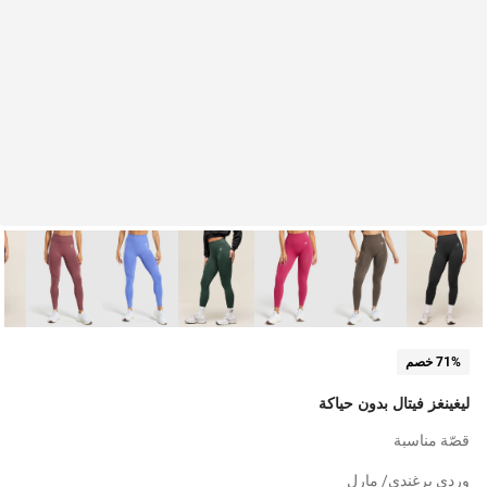
71% خصم
ليغينغز فيتال بدون حياكة
قصّة مناسبة
وردي برغندي/ مارل