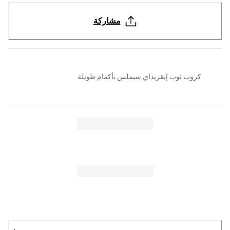
مشاركة
كروب توب إيڤريداي سيملس بأكمام طويلة