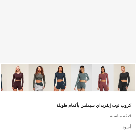
كروب توب إيڤريداي سيملس بأكمام طويلة
قصّة مناسبة
أسود