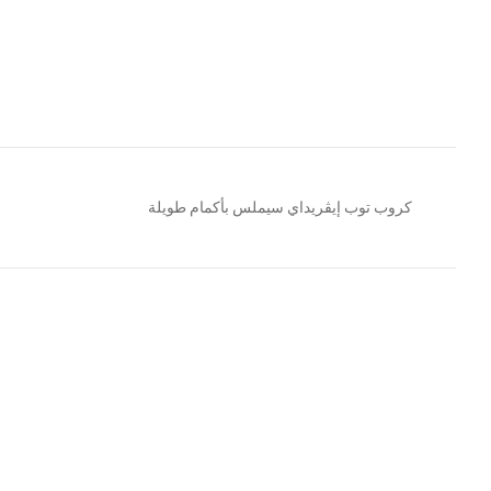
كروب توب إيڤريداي سيملس بأكمام طويلة