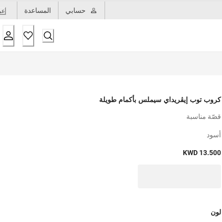
حسابي
المساعدة
عر
كروب توب إيڤريداي سيملس بأكمام طويلة
قصّة مناسبة
أسود
KWD 13.500
لون