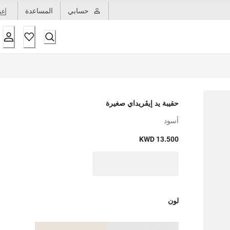
حسابي
المساعدة
عر
حقيبة يد إيڤريداي صغيرة
أسود
KWD 13.500
لون