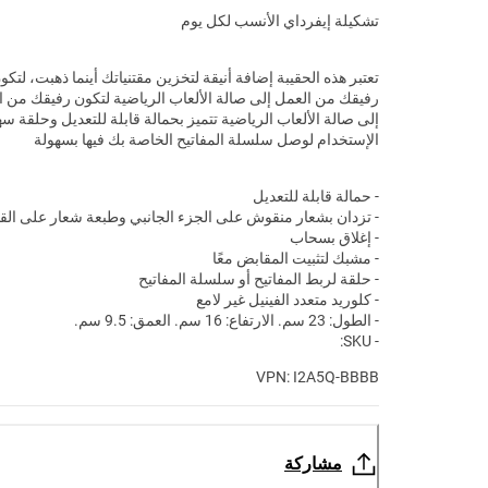
تشكيلة إيفرداي الأنسب لكل يوم
تعتبر هذه الحقيبة إضافة أنيقة لتخزين مقتنياتك أينما ذهبت، لتكو
رفيقك من العمل إلى صالة الألعاب الرياضية لتكون رفيقك من ا
إلى صالة الألعاب الرياضية تتميز بحمالة قابلة للتعديل وحلقة سه
الإستخدام لوصل سلسلة المفاتيح الخاصة بك فيها بسهولة
- حمالة قابلة للتعديل
- تزدان بشعار منقوش على الجزء الجانبي وطبعة شعار على القا
- إغلاق بسحاب
- مشبك لتثبيت المقابض معًا
- حلقة لربط المفاتيح أو سلسلة المفاتيح
- كلوريد متعدد الفينيل غير لامع
- الطول: 23 سم. الارتفاع: 16 سم. العمق: 9.5 سم.
- SKU:
VPN: I2A5Q-BBBB
مشاركة