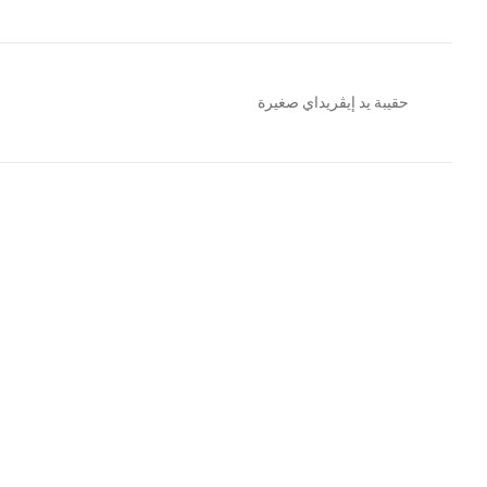
حقيبة يد إيڤريداي صغيرة