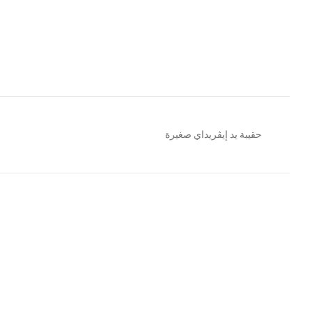
حقيبة يد إيڤريداي صغيرة