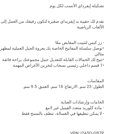
تشكيلة إيفرداي الأنسب لكل يوم
نقدم لك حقيبة يد إيفريداي صغيرة لتكون رفيقك من العمل إلى 
الألعاب الرياضية
- زر كبس لتثبيت المقابض معًا
•توصل سلسلة المفاتيح الخاصة بك بعروة الحبل العملية لمظهر
مثالي
•تتيح لك الحمالات القابلة للتعديل حمل مجموعتك براحة فائقة
•1 قسم داخلي رئيسي بسحاب لتخزين الأغراض المهمة
المقاسات
الطول: 23 سم. الارتفاع: 16 سم. العمق: 9.5 سم.
الخامات وإرشادات العناية:
- مادة كلوريد متعدد الفينيل غير لامع
- لا يمكن تنظيفها في الغسالة، تنظف بالمسح فقط
VPN: I2A5Q-GB7P