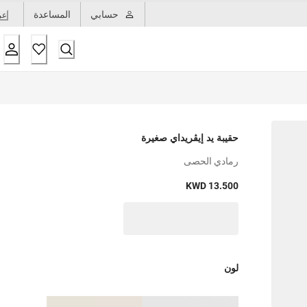
حسابي
المساعدة
عر
حقيبة يد إيڤريداي صغيرة
رمادي الحصى
KWD 13.500
لون