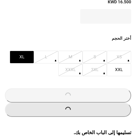
KWD 16.500
أختر الحجم
XL
L
M
S
XS
XXXL
3XL
XXL
O
A
D
I
N
G
.
.
L
.
O
A
D
I
N
G
.
.
L
.
تسليمها إلى الباب الخاص بك.