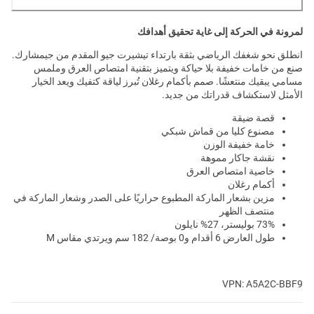
لمرونة في الحركة إلى غاية تحقيق أهدافك
انطلق نحو شغفك الرياضي بثقة بارتداء تيشيرت جيو المقدم من جيمشارك.
صنع من خامات خفيفة بلا حياكة ويتميز بتقنية امتصاص العرق وملمس
مسامي يبقيك منتعشًا. صمم بأكمام رغلان تُبرز لياقة كتفيك ويعد الخيار
الأمثل لاستكشاف قدراتك من جديد.
قصة ضيقة
مصنوع كليا من قماش شبكي
خامة خفيفة الوزن
نقشة جاكار مموهة
خاصية امتصاص العرق
أكمام رغلان
مزين بشعار الماركة المطبوع حراريًا على الصدر وشعار الماركة في
منتصف الظهر
73% بوليستر، 27% نايلون
طول العارض 6 أقدام و0 بوصة/ 182 سم ويرتدي مقاس M
VPN: A5A2C-BBF9