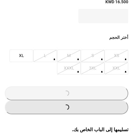
KWD 16.500
أختر الحجم
XL
L
M
S
XS
XXXL
3XL
XXL
G
.
L
O
A
D
I
N
.
.
G
.
L
O
A
D
I
N
.
.
تسليمها إلى الباب الخاص بك.