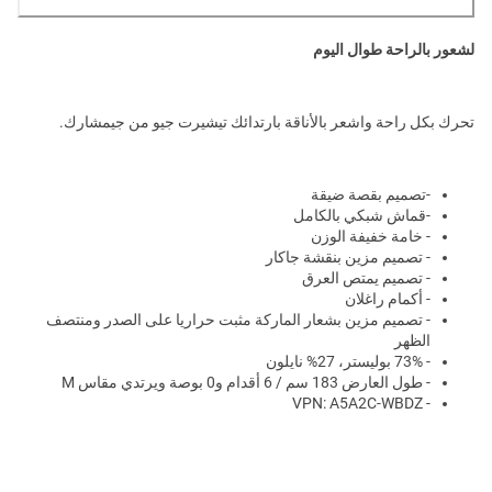
لشعور بالراحة طوال اليوم
تحرك بكل راحة واشعر بالأناقة بارتدائك تيشيرت جيو من جيمشارك.
-تصميم بقصة ضيقة
-قماش شبكي بالكامل
- خامة خفيفة الوزن
- تصميم مزين بنقشة جاكار
- تصميم يمتص العرق
- أكمام راغلان
- تصميم مزين بشعار الماركة مثبت حراريا على الصدر ومنتصف
الظهر
- 73% بوليستر، 27% نايلون
- طول العارض 183 سم / 6 أقدام و0 بوصة ويرتدي مقاس M
- VPN: A5A2C-WBDZ