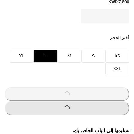
KWD 7.500
أختر الحجم
XL
L
M
S
XS
XXL
O
A
D
I
N
G
.
.
L
.
O
A
D
I
N
G
.
.
L
.
تسليمها إلى الباب الخاص بك.