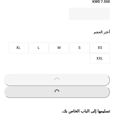
KWD 7.500
أختر الحجم
XL
L
M
S
XS
XXL
O
A
D
I
N
G
.
.
L
.
O
A
D
I
N
G
.
.
L
.
تسليمها إلى الباب الخاص بك.