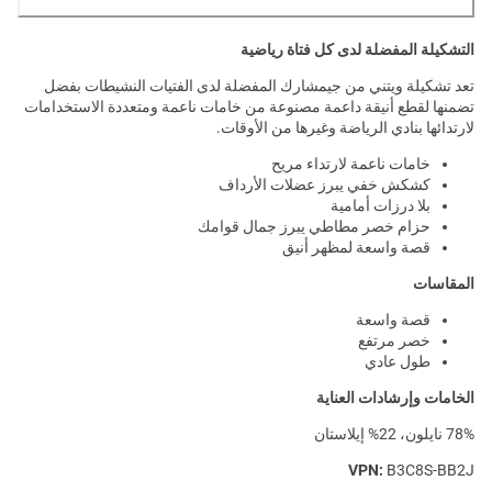
التشكيلة المفضلة لدى كل فتاة رياضية
تعد تشكيلة ويتني من جيمشارك المفضلة لدى الفتيات النشيطات بفضل
تضمنها لقطع أنيقة داعمة مصنوعة من خامات ناعمة ومتعددة الاستخدامات
لارتدائها بنادي الرياضة وغيرها من الأوقات.
خامات ناعمة لارتداء مريح
كشكش خفي يبرز عضلات الأرداف
بلا درزات أمامية
حزام خصر مطاطي يبرز جمال قوامك
قصة واسعة لمظهر أنيق
المقاسات
قصة واسعة
خصر مرتفع
طول عادي
الخامات وإرشادات العناية
78% نايلون، 22% إيلاستان
VPN:
B3C8S-BB2J