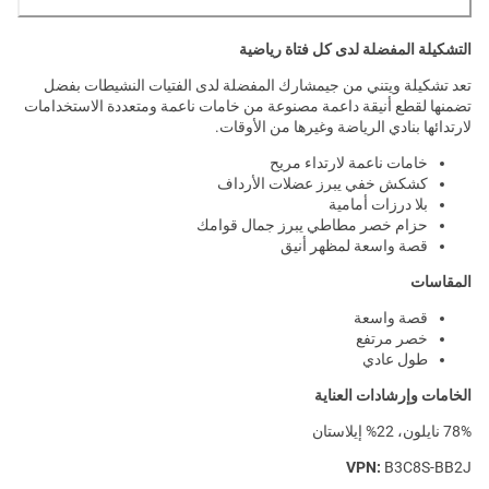
التشكيلة المفضلة لدى كل فتاة رياضية
تعد تشكيلة ويتني من جيمشارك المفضلة لدى الفتيات النشيطات بفضل
تضمنها لقطع أنيقة داعمة مصنوعة من خامات ناعمة ومتعددة الاستخدامات
لارتدائها بنادي الرياضة وغيرها من الأوقات.
خامات ناعمة لارتداء مريح
كشكش خفي يبرز عضلات الأرداف
بلا درزات أمامية
حزام خصر مطاطي يبرز جمال قوامك
قصة واسعة لمظهر أنيق
المقاسات
قصة واسعة
خصر مرتفع
طول عادي
الخامات وإرشادات العناية
78% نايلون، 22% إيلاستان
VPN:
B3C8S-BB2J