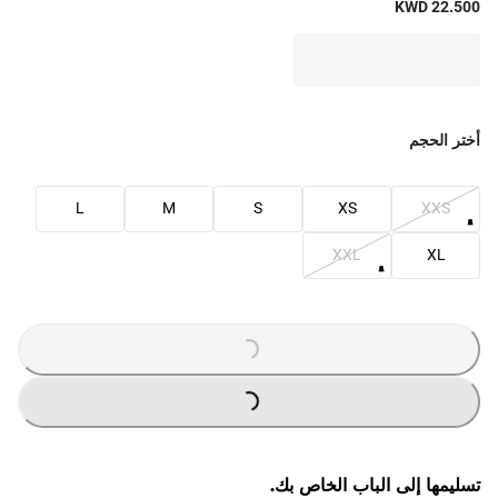
KWD 22.500
أختر الحجم
L
M
S
XS
XXS
XXL
XL
G
.
L
O
A
D
I
N
.
.
G
.
L
O
A
D
I
N
.
.
تسليمها إلى الباب الخاص بك.