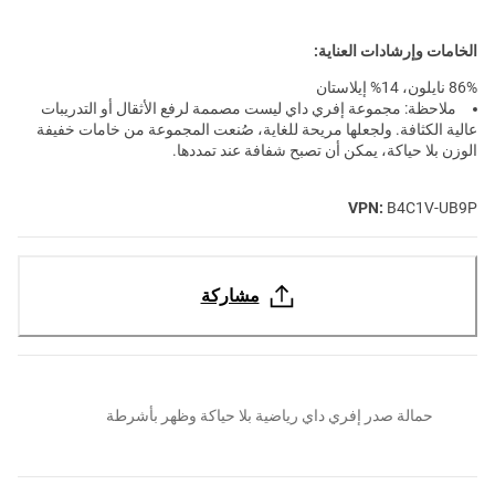
الخامات وإرشادات العناية:
86% نايلون، 14% إيلاستان
ملاحظة: مجموعة إفري داي ليست مصممة لرفع الأثقال أو التدريبات
عالية الكثافة. ولجعلها مريحة للغاية، صُنعت المجموعة من خامات خفيفة
الوزن بلا حياكة، يمكن أن تصبح شفافة عند تمددها.
VPN:
B4C1V-UB9P
مشاركة
حمالة صدر إفري داي رياضية بلا حياكة وظهر بأشرطة