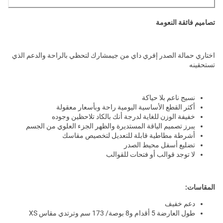
تصاميم فائقة النعومة
اختاري حمالة الصدر إفري داي من جيمشارك لتحظي بالراحة والدعم الذي
تستحقينه
نسيج ناعم بلا حياكة
أكثر القطع الأساسية اليومية راحة وبأسعار معقولة
خفيفة الوزن للغاية لدرجة أنك بالكاد تلاحظين وجوده
يبرز تصميم الياقة المستديرة والظهر الجزء العلوي من الجسم
أشرطة مطاطية قابلة للتعديل لتخصيص مقاسك
تضليع أسفل محيط الصدر
لا توجد قوالب أو فتحات للقوالب
المقاسات:
دعم خفيف
طول العارضة 5 أقدام و8 بوصة/ 173 سم وترتدي مقاس XS