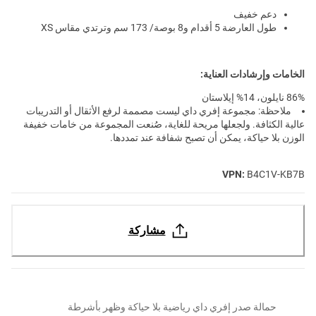
دعم خفيف
طول العارضة 5 أقدام و8 بوصة/ 173 سم وترتدي مقاس XS
الخامات وإرشادات العناية:
86% نايلون، 14% إيلاستان
ملاحظة: مجموعة إفري داي ليست مصممة لرفع الأثقال أو التدريبات
عالية الكثافة. ولجعلها مريحة للغاية، صُنعت المجموعة من خامات خفيفة
الوزن بلا حياكة، يمكن أن تصبح شفافة عند تمددها.
VPN:
B4C1V-KB7B
مشاركة
حمالة صدر إفري داي رياضية بلا حياكة وظهر بأشرطة