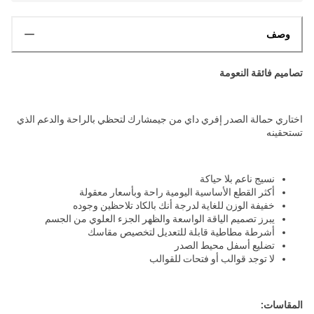
وصف
تصاميم فائقة النعومة
اختاري حمالة الصدر إفري داي من جيمشارك لتحظي بالراحة والدعم الذي
تستحقينه
نسيج ناعم بلا حياكة
أكثر القطع الأساسية اليومية راحة وبأسعار معقولة
خفيفة الوزن للغاية لدرجة أنك بالكاد تلاحظين وجوده
يبرز تصميم الياقة الواسعة والظهر الجزء العلوي من الجسم
أشرطة مطاطية قابلة للتعديل لتخصيص مقاسك
تضليع أسفل محيط الصدر
لا توجد قوالب أو فتحات للقوالب
المقاسات: