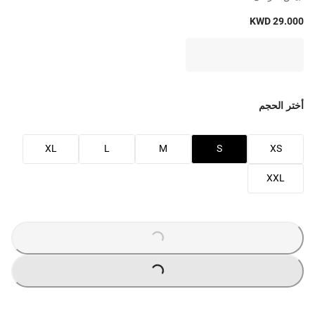
KWD 29.000
أختر الحجم
XL
L
M
S
XS
XXL
LOADING
...
LOADING
...