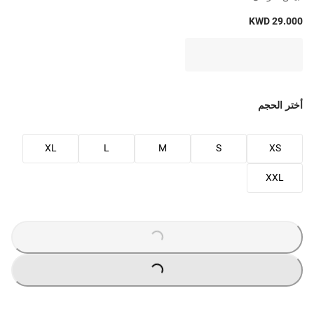
KWD 29.000
أختر الحجم
XL
L
M
S
XS
XXL
LOADING
...
LOADING
...