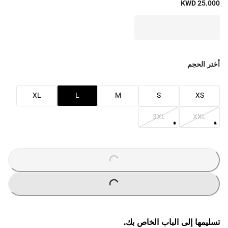
KWD 25.000
أختر الحجم
XL
L
M
S
XS
3XL
XXL
O
A
D
I
N
G
.
.
L
.
O
A
D
I
N
G
.
.
L
.
تسليمها إلى الباب الخاص بك.