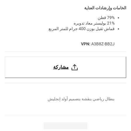
الخامات وإرشادات العناية
79% قطن
21% بوليستر معاد تدويره
قماش ثقيل بوزن 400 جرام للمتر المربع
VPN:
A3B8Z-BB2J
مشاركة
بنطال رياضي بنقشة بتصميم أولد إنجليش