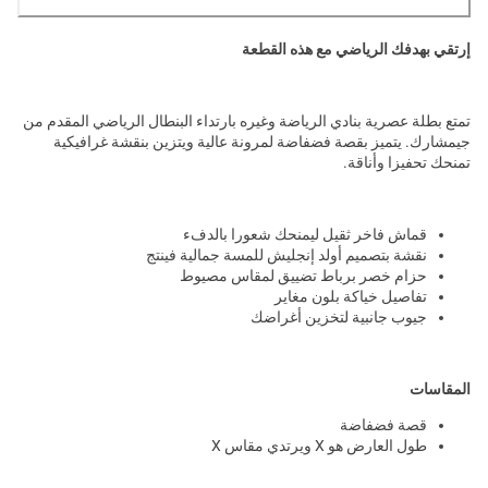
إرتقي بهدفك الرياضي مع هذه القطعة
تمتع بطلة عصرية بنادي الرياضة وغيره بارتداء البنطال الرياضي المقدم من
جيمشارك. يتميز بقصة فضفاضة لمرونة عالية ويتزين بنقشة غرافيكية
تمنحك تحفيزا وأناقة.
قماش فاخر ثقيل ليمنحك شعورا بالدفء
نقشة بتصميم أولد إنجليش للمسة جمالية فينتج
حزام خصر برباط تضييق لمقاس مصيوط
تفاصيل خياكة بلون مغاير
جيوب جانبية لتخزين أغراضك
المقاسات
قصة فضفاضة
طول العارض هو X ويرتدي مقاس X