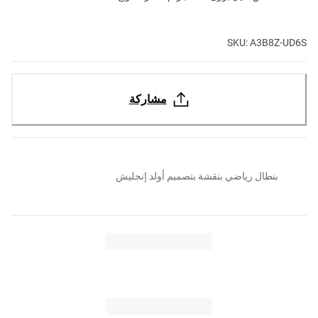
SKU: A3B8Z-UD6S
مشاركة
بنطال رياضي بنقشة بتصميم أولد إنجليش