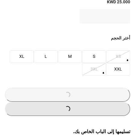
KWD 25.000
أختر الحجم
XL
L
M
S
XS
3XL
XXL
G
...
L
O
A
DI
N
G
...
L
O
A
DI
N
تسليمها إلى الباب الخاص بك.