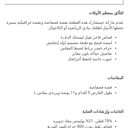
للتألق بمعظم الأوقات
تقدم ماركة جيمشارك هذه القطعة بقصة فضفاضة ونقشة غرافيكية مميزة
تجعلها الأمثل لطلتك بنادي الرياضية أو الكاجوال.
قماش فاخر ثقيل ليمنحك الدفء
لمسة فينتج مع طبعة بتصميم اولد إنجليش
حزام خصر برباط لضبط المقاس
تفاصيل حياكة بلون مغاير
جيوب جانبية لحفظ أغراضك
المقاسات
قصة فضفاضة
طول العارض 5 أقدام و11 بوصة ويرتدي مقاس L
الخامات وإرشادات العناية
79% قطن، 21% بوليستر معاد تدويره
قماش ثقيل بوزن 400 جرام للمتر المربع